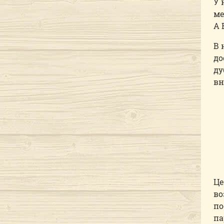
У 
ме
А 
В 
до
ду
вн
Це
во
по
па