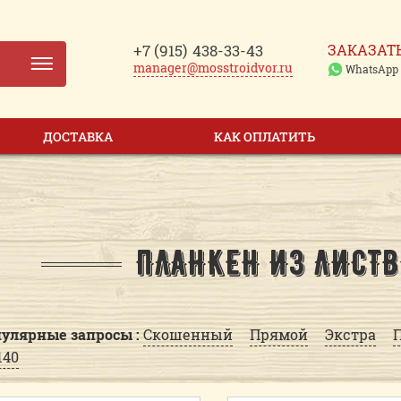
+7 (915)
438-33-43
ЗАКАЗАТ
manager@mosstroidvor.ru
WhatsApp
ДОСТАВКА
КАК ОПЛАТИТЬ
ПЛАНКЕН ИЗ ЛИСТ
улярные запросы :
Скошенный
Прямой
Экстра
140