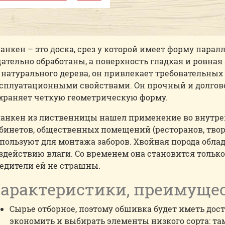
анкен – это доска, срез у которой имеет форму пара
ательно обработаны, а поверхность гладкая и ровна
 натурального дерева, он привлекает требовательны
сплуатационными свойствами. Он прочный и долгов
храняет четкую геометрическую форму.
анкен из лиственницы нашел применение во внутрен
бинетов, общественных помещений (ресторанов, твор
пользуют для монтажа заборов. Хвойная порода обла
здействию влаги. Со временем она становится тольк
едители ей не страшны.
арактеристики, преимуще
Сырье отборное, поэтому обшивка будет иметь дос
экономить и выбирать элементы низкого сорта: т