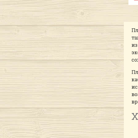
Пл
тщ
из
эк
со
Пл
ка
ис
во
вр
Х