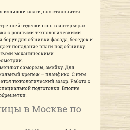
я излишки влаги, оно становится
тренней отделки стен в интерьерах
ажа с ровными технологическими
берут для обшивки фасада, беседок и
щает попадание влаги под обшивку.
ивными механическими
еометрии.
именяют саморезы, змейку. Для
иальный крепеж – планфикс. С ним
тся технологический зазор. Работа с
 специальной подготовки. Вполне
обрешетки.
ницы в Москве по