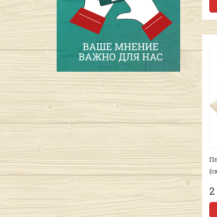
Пл
(с
2