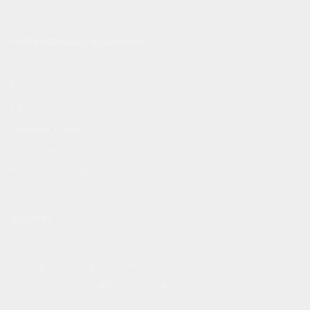
ПОПУЛЯРНЫЕ КАТЕГОРИИ
Блок-хаус
Евровагонка
Вагонка штиль
Планкен
Доска пола, европол
УСЛУГИ
Состаривание древесины
Покраска маслами и красками