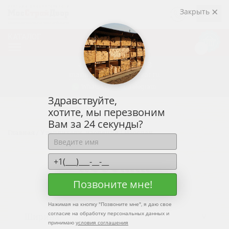
ЗАКАЗАТЬ
Закрыть
ЗВОНОК
КАТАЛОГ
Корзин
0
0р.
+7 (915)
438-33-43
manager@mosstroidvor.ru
WhatsApp
Telegram
Здравствуйте,
хотите, мы перезвоним
Вам за 24 секунды?
Главная
/
Утеплители, изоляция
/
Изоспан
ИЗОСПАН
Позвоните мне!
Нажимая на кнопку "
Позвоните мне
", я даю свое
согласие на обработку персональных данных и
принимаю
условия соглашения