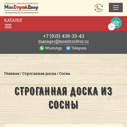
ЗАКАЗАТЬ
ЗВОНОК
КАТАЛОГ
Корзин
0
0р.
+7 (915)
438-33-43
manager@mosstroidvor.ru
WhatsApp
Telegram
Главная
/
Строганная доска
/
Сосна
СТРОГАННАЯ ДОСКА ИЗ
СОСНЫ