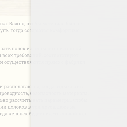
ка. Важно, чтобы материал был не
упь: тогда создаются комфортные
зать полок из липы по сниженной
 всех требований, соответствуют
ки осуществляются прямо с фабрики.
и располагаются, когда отдыхают в
оводность, безопасность материала,
льно рассчитывать параметры, чтобы
ии полоков в три яруса, даже на
да человек будет сидеть спокойно, в