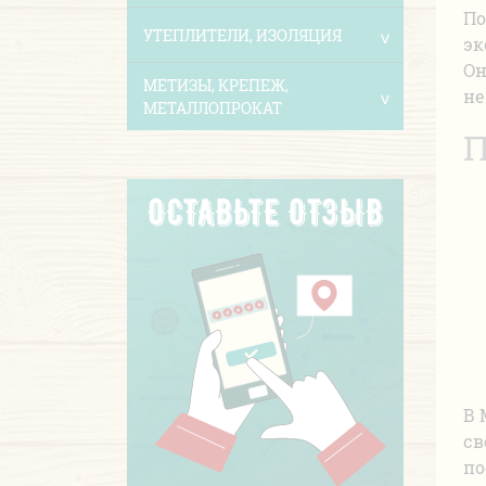
По
УТЕПЛИТЕЛИ, ИЗОЛЯЦИЯ
эк
Он
МЕТИЗЫ, КРЕПЕЖ,
не
МЕТАЛЛОПРОКАТ
П
В 
св
по