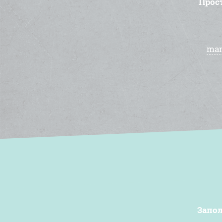
Прос
man
Запол