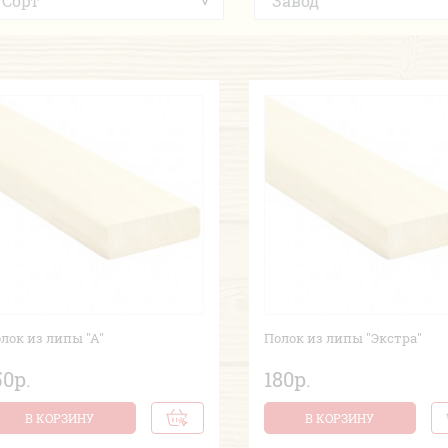
лок из липы "А"
Полок из липы "Экстра"
50р.
180р.
В КОРЗИНУ
В КОРЗИНУ