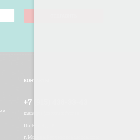
ОТПРАВИТЬ
КОНТАКТЫ
+7 (915) 438-33-43
ами
manager@mosstroidvor.ru
Пн-Вс c 9 до 19
г. Москва, Рублевское шоссе, дом