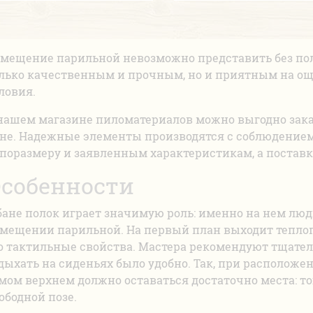
мещение парильной невозможно представить без пол
лько качественным и прочным, но и приятным на ощ
ловия.
нашем магазине пиломатериалов можно выгодно зака
не. Надежные элементы производятся с соблюдением
поразмеру и заявленным характеристикам, а постав
собенности
бане полок играет значимую роль: именно на нем люд
мещении парильной. На первый план выходит теплопр
о тактильные свойства. Мастера рекомендуют тщате
дыхать на сиденьях было удобно. Так, при расположен
мом верхнем должно оставаться достаточно места: тог
ободной позе.