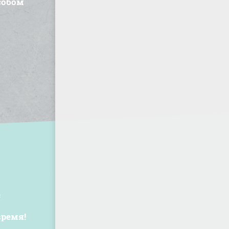
собом
время!