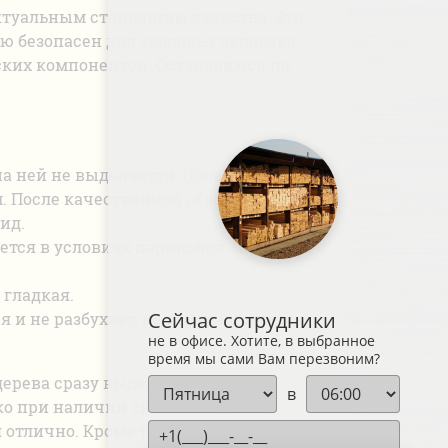
ктуальным стандартам качества. Это
 безопасен для здоровья человека.
ских компонентов. Остановимся на
на ней не выделяется. Поверхность
м. После качественной обработки
ид.
ется в условиях парильной, поэтому
 гладкая.
Сейчас сотрудники
я и не разбухает, не перекашивается
не в офисе. Хотите, в выбранное
время мы сами Вам перезвоним?
дерева сразу выделяется своим
в
о при наличии светлой отделки,
 отлично. Кроме того, липа выделяет