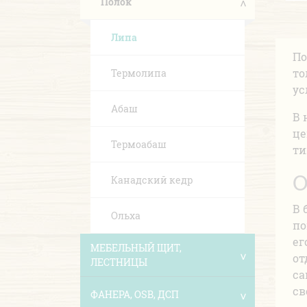
Полок
Липа
По
то
Термолипа
ус
Абаш
В 
це
Термоабаш
ти
О
Канадский кедр
В 
Ольха
по
ег
МЕБЕЛЬНЫЙ ЩИТ,
от
ЛЕСТНИЦЫ
са
св
ФАНЕРА, OSB, ДСП