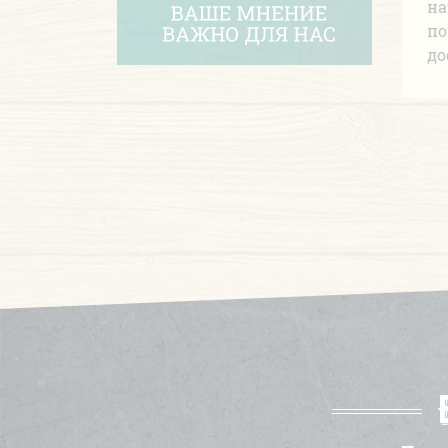
на
по
до