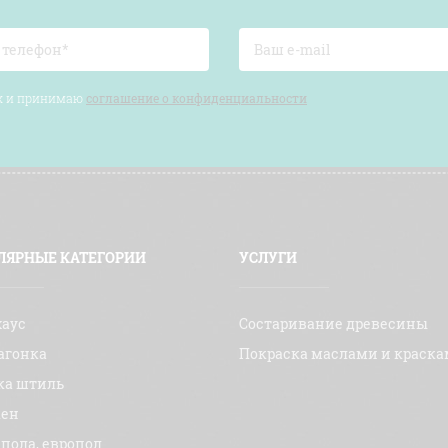
ых и принимаю
соглашение о конфиденциальности
ЛЯРНЫЕ КАТЕГОРИИ
УСЛУГИ
хаус
Состаривание древесины
агонка
Покраска маслами и краск
ка штиль
кен
 пола, европол