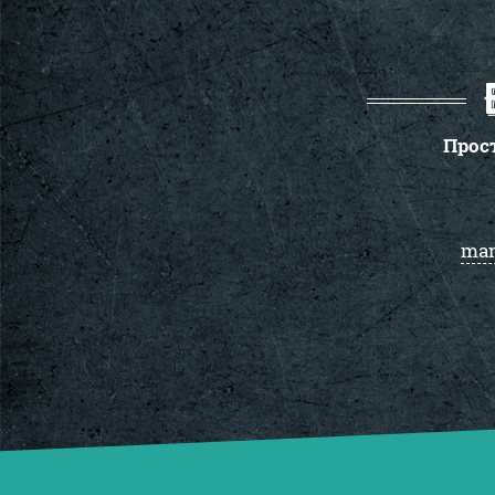
Прос
man