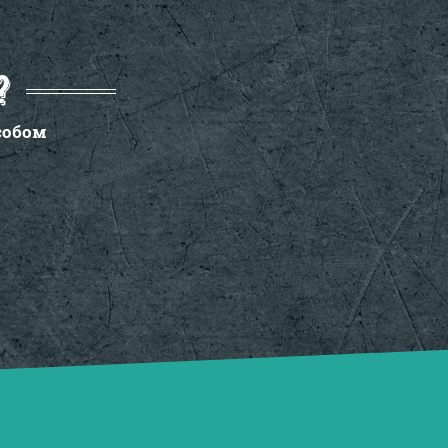
?
собом