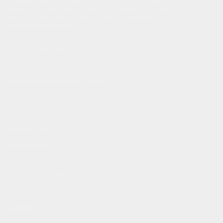
Оставляя свои персональные данные при обращении к нам через
формы обратной связи на сайте, вы соглашаетесь с обработкой
персональных данных и принимаете
соглашение о
конфиденциальности
.
Все права защищены ©2026
ПОПУЛЯРНЫЕ КАТЕГОРИИ
Блок-хаус
Евровагонка
Вагонка штиль
Планкен
Доска пола, европол
УСЛУГИ