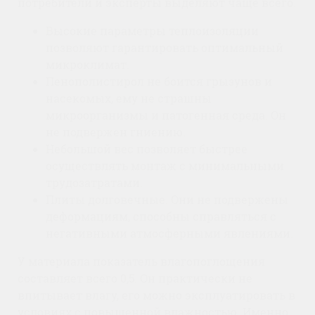
потребители и эксперты выделяют чаще всего.
Высокие параметры теплоизоляции
позволяют гарантировать оптимальный
микроклимат.
Пенополистирол не боится грызунов и
насекомых, ему не страшны
микроорганизмы и патогенная среда. Он
не подвержен гниению.
Небольшой вес позволяет быстрее
осуществлять монтаж с минимальными
трудозатратами.
Плиты долговечные. Они не подвержены
деформациям, способны справляться с
негативными атмосферными явлениями.
У материала показатель влагопоглощения
составляет всего 0,5. Он практически не
впитывает влагу, его можно эксплуатировать в
условиях с повышенной влажностью. Именно