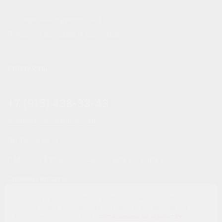
Состаривание древесины
Покраска маслами и красками
КОНТАКТЫ
+7 (915) 438-33-43
manager@mosstroidvor.ru
Пн-Вс c 9 до 19
г. Москва, Рублевское шоссе, дом 151, корп 3
Способы оплаты
Используя данный сайт, вы даете согласие на использование
файлов cookie, помогающих нам сделать его удобнее для вас.
Вы можете ознакомиться с
соглашением на обработку
НАЛИЧНЫЕ
СЧЕТ
КАРТА