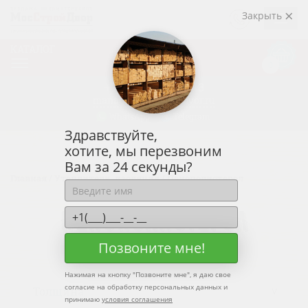
ЗАКАЗАТЬ
Закрыть
ЗВОНОК
КАТАЛОГ
Корзин
0
0р.
+7 (915)
438-33-43
manager@mosstroidvor.ru
WhatsApp
Telegram
Здравствуйте,
хотите, мы перезвоним
Вам за 24 секунды?
Главная
/
Утеплители, изоляция
/
Пенополистерол
ПЕНОПОЛИСТЕРОЛ
Позвоните мне!
Нажимая на кнопку "
Позвоните мне
", я даю свое
согласие на обработку персональных данных и
принимаю
условия соглашения