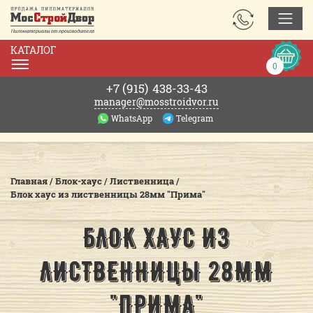
ЗАКАЗАТЬ
ЗВОНОК
КАТАЛОГ
Корзин
0
0р.
+7 (915)
438-33-43
manager@mosstroidvor.ru
WhatsApp
Telegram
Главная
/
Блок-хаус
/
Лиственница
/
Блок хаус из лиственницы 28мм "Прима"
БЛОК ХАУС ИЗ
ЛИСТВЕННИЦЫ 28ММ
"ПРИМА"