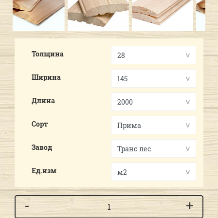
Previous
Next
Толщина
Ширина
Длина
Сорт
Завод
Ед.изм
-
+