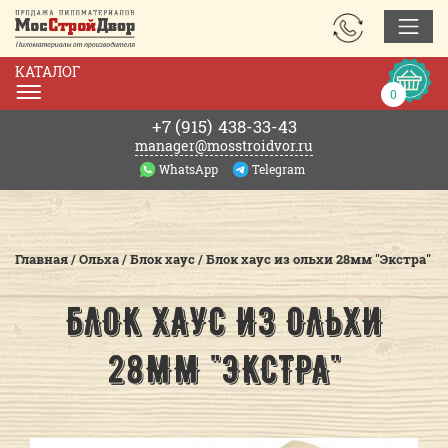
ЗАКАЗАТЬ
ЗВОНОК
КАТАЛОГ
Корзин
0
0р.
+7 (915)
438-33-43
manager@mosstroidvor.ru
WhatsApp
Telegram
Главная
/
Ольха
/
Блок хаус
/
Блок хаус из ольхи 28мм "Экстра"
БЛОК ХАУС ИЗ ОЛЬХИ
28ММ "ЭКСТРА"