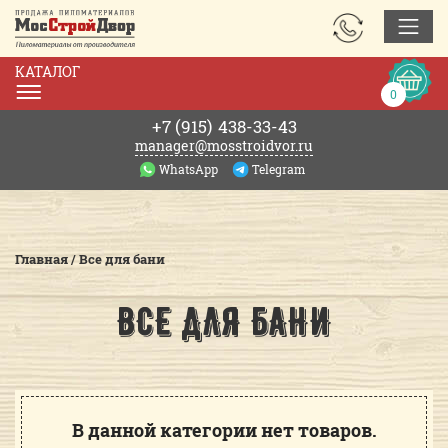
ЗАКАЗАТЬ
ЗВОНОК
КАТАЛОГ
Корзин
0
0р.
+7 (915)
438-33-43
manager@mosstroidvor.ru
WhatsApp
Telegram
Главная
/
Все для бани
ВСЕ ДЛЯ БАНИ
В данной категории нет товаров.