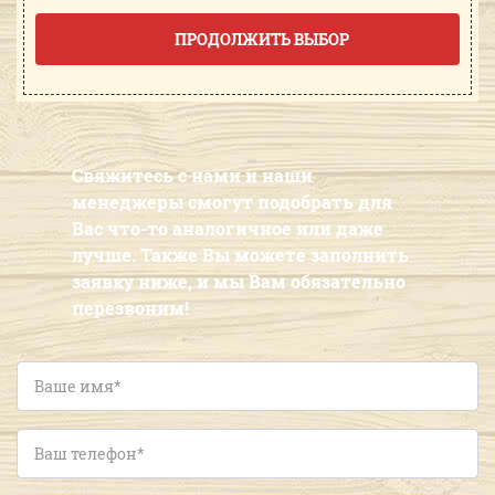
ПРОДОЛЖИТЬ ВЫБОР
Свяжитесь с нами и наши
менеджеры смогут подобрать для
Вас что-то аналогичное или даже
лучше. Также Вы можете заполнить
заявку ниже, и мы Вам обязательно
перезвоним!