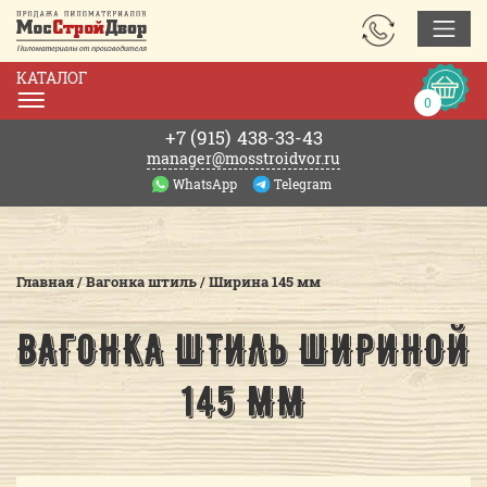
ЗАКАЗАТЬ
ЗВОНОК
КАТАЛОГ
Корзин
0
0р.
+7 (915)
438-33-43
manager@mosstroidvor.ru
WhatsApp
Telegram
Главная
/
Вагонка штиль
/
Ширина 145 мм
ВАГОНКА ШТИЛЬ ШИРИНОЙ
145 ММ