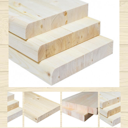
00
23
99
Выбрать удобное время звонка
Previous
Next