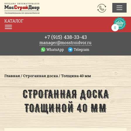
ЗАКАЗАТЬ
ЗВОНОК
КАТАЛОГ
Корзин
0
0р.
+7 (915)
438-33-43
manager@mosstroidvor.ru
WhatsApp
Telegram
Главная
/
Строганная доска
/
Толщина 40 мм
СТРОГАННАЯ ДОСКА
ТОЛЩИНОЙ 40 ММ