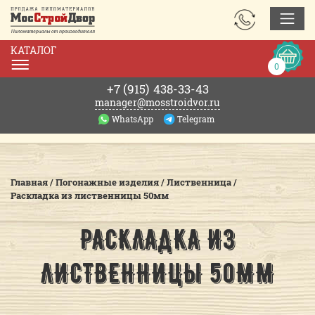
ЗАКАЗАТЬ
ЗВОНОК
КАТАЛОГ
Корзин
0
0р.
+7 (915)
438-33-43
manager@mosstroidvor.ru
WhatsApp
Telegram
Главная
/
Погонажные изделия
/
Лиственница
/
Раскладка из лиственницы 50мм
РАСКЛАДКА ИЗ
ЛИСТВЕННИЦЫ 50ММ