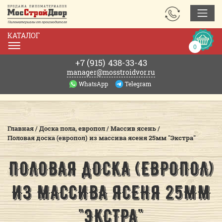
ЗАКАЗАТЬ
ЗВОНОК
КАТАЛОГ
Корзин
0
0р.
+7 (915)
438-33-43
manager@mosstroidvor.ru
WhatsApp
Telegram
Главная
/
Доска пола, европол
/
Массив ясень
/
Половая доска (европол) из массива ясеня 25мм "Экстра"
ПОЛОВАЯ ДОСКА (ЕВРОПОЛ)
ИЗ МАССИВА ЯСЕНЯ 25ММ
"ЭКСТРА"