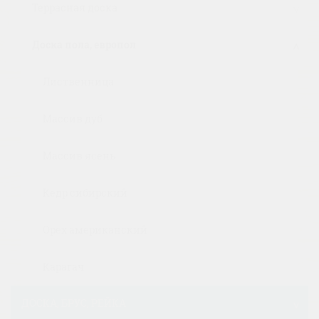
Террасная доска
Доска пола, европол
Лиственница
Массив дуб
Массив ясень
Кедр сибирский
Орех американский
Карагач
ДОСКА, БРУС, РЕЙКА