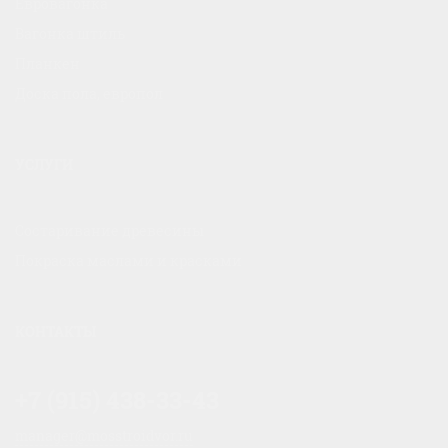
Евровагонка
Вагонка штиль
Планкен
Доска пола, европол
УСЛУГИ
Состаривание древесины
Покраска маслами и красками
КОНТАКТЫ
+7 (915) 438-33-43
manager@mosstroidvor.ru