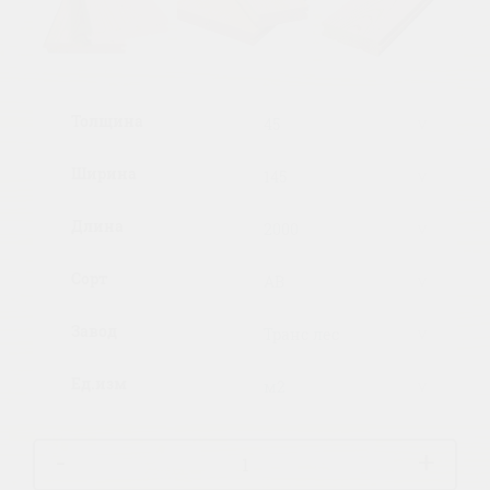
Previous
Next
Толщина
Ширина
Длина
Сорт
Завод
Ед.изм
-
+