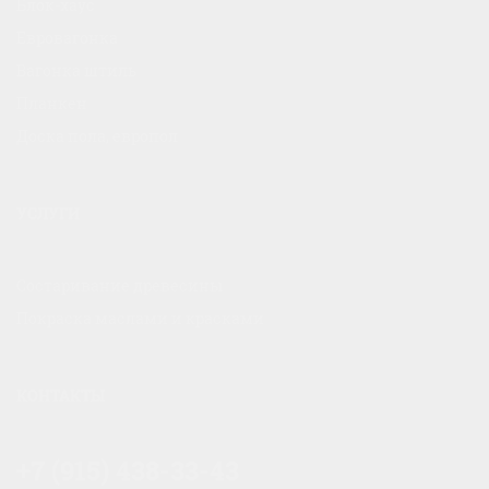
Блок-хаус
Евровагонка
Вагонка штиль
Планкен
Доска пола, европол
УСЛУГИ
Состаривание древесины
Покраска маслами и красками
КОНТАКТЫ
+7 (915) 438-33-43