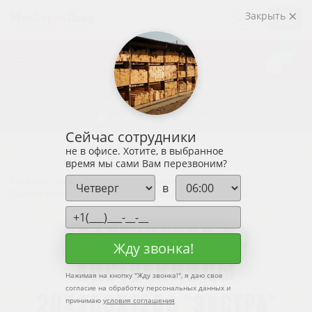
ЗАКАЗАТЬ
Закрыть
ЗВОНОК
КАТАЛОГ
Корзин
0
0р.
+7 (915)
438-33-43
manager@mosstroidvor.ru
WhatsApp
Telegram
Сейчас сотрудники
не в офисе. Хотите, в выбранное
время мы сами Вам перезвоним?
Главная
/
Подступенок
/
Лиственница
/
в
Подступенок из лиственницы 20х200х1200 "Экстра"
ПОДСТУПЕНОК ИЗ
Жду звонка!
ЛИСТВЕННИЦЫ
Нажимая на кнопку "
Жду звонка!
", я даю свое
согласие на обработку персональных данных и
20Х200Х1200 "ЭКСТРА"
принимаю
условия соглашения