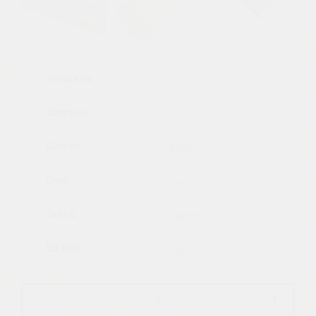
Previous
Next
Толщина
Ширина
Длина
Сорт
Завод
Ед.изм
-
+