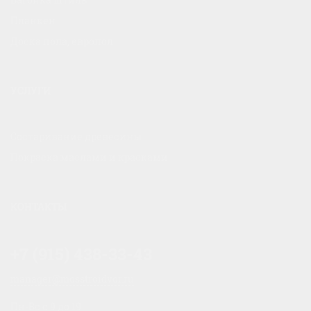
Планкен
Доска пола, европол
УСЛУГИ
Состаривание древесины
Покраска маслами и красками
КОНТАКТЫ
+7 (915) 438-33-43
manager@mosstroidvor.ru
Пн-Вс c 9 до 19