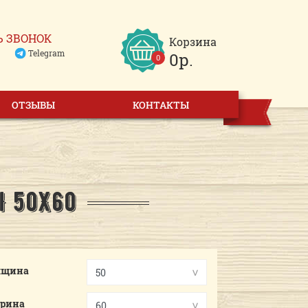
Ь ЗВОНОК
Корзина
Telegram
0р.
0
ОТЗЫВЫ
КОНТАКТЫ
Ы 50Х60
лщина
рина