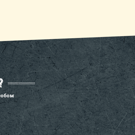
?
собом