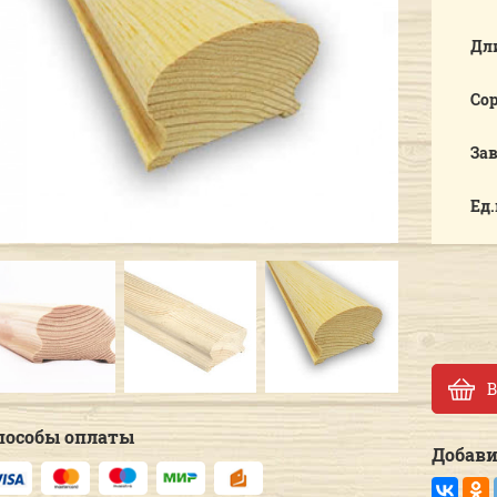
Дл
Со
За
Ед
Previous
Next
В
пособы оплаты
Добави