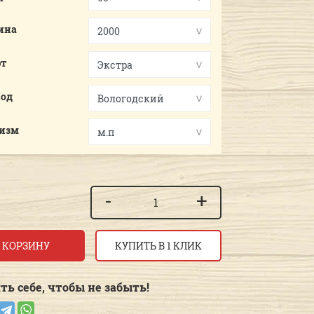
ина
рт
вод
.изм
-
+
 КОРЗИНУ
КУПИТЬ В 1 КЛИК
ть себе, чтобы не забыть!