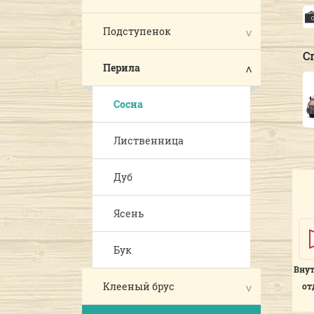
Подступенок
С
Перила
Сосна
Лиственница
Дуб
Ясень
Бук
Вну
Клееный брус
от