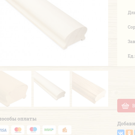
Дл
Со
За
Ед
Previous
Next
В
пособы оплаты
Добави