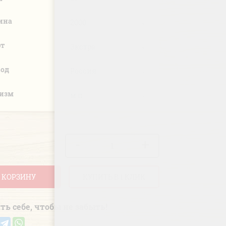
ина
рт
вод
.изм
-
+
 КОРЗИНУ
КУПИТЬ В 1 КЛИК
ть себе, чтобы не забыть!