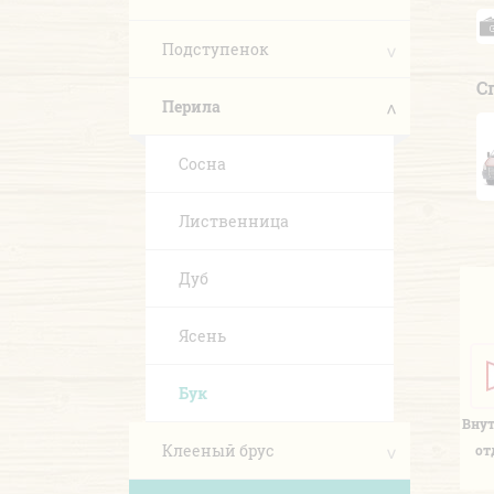
Подступенок
С
Перила
Сосна
Лиственница
Дуб
Ясень
Бук
Вну
Клееный брус
от