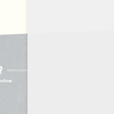
?
собом