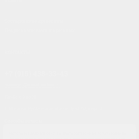
УСЛУГИ
Состаривание древесины
Покраска маслами и красками
КОНТАКТЫ
+7 (915) 438-33-43
manager@mosstroidvor.ru
Пн-Вс c 9 до 19
г. Москва, Рублевское шоссе, дом 151, корп 3
Способы оплаты
Используя данный сайт, вы даете согласие на использование
файлов cookie, помогающих нам сделать его удобнее для вас.