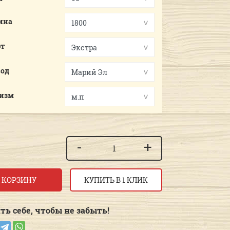
ина
рт
вод
.изм
-
+
 КОРЗИНУ
КУПИТЬ В 1 КЛИК
ть себе, чтобы не забыть!