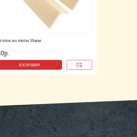
голок из липы 35мм
80р.
В КОРЗИНУ