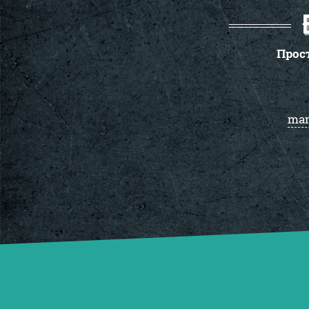
Прос
man