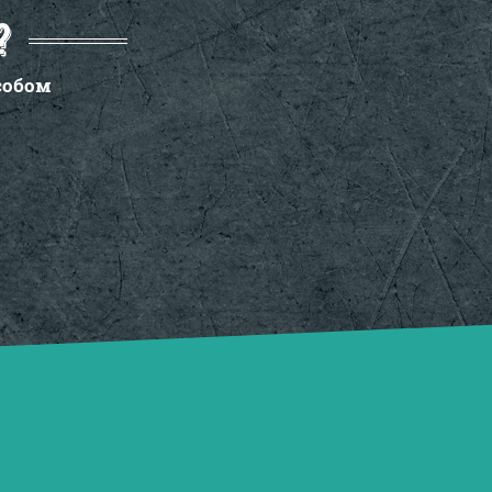
?
собом