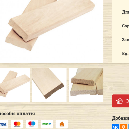
Дл
Со
За
Ед
Previous
Next
В
пособы оплаты
Добави