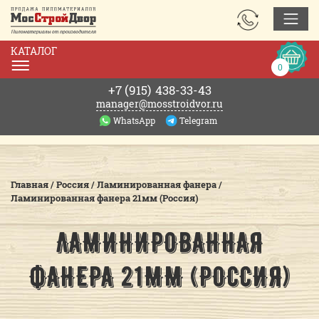
ЗАКАЗАТЬ
ЗВОНОК
КАТАЛОГ
Корзин
0
0р.
+7 (915)
438-33-43
manager@mosstroidvor.ru
WhatsApp
Telegram
Главная
/
Россия
/
Ламинированная фанера
/
Ламинированная фанера 21мм (Россия)
ЛАМИНИРОВАННАЯ
ФАНЕРА 21ММ (РОССИЯ)