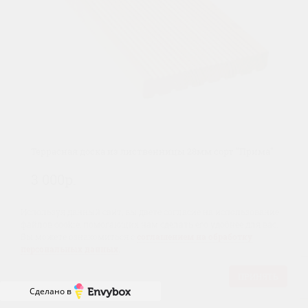
Террасная доска из лиственницы 28мм сорт "Прима"
3 000р.
В КОРЗИНУ
Используя данный сайт, вы даете согласие на использование
файлов cookie, помогающих нам сделать его удобнее для вас.
Вы можете ознакомиться с
соглашением на обработку
персональных данных
.
ПРИНЯТЬ
Сделано в