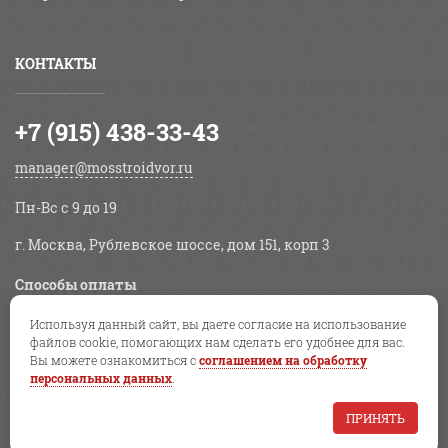
КОНТАКТЫ
+7 (915) 438-33-43
manager@mosstroidvor.ru
Пн-Вс c 9 до 19
г. Москва, Рублевское шоссе, дом 151, корп 3
Способы оплаты
Используя данный сайт, вы даете согласие на использование
файлов cookie, помогающих нам сделать его удобнее для вас.
Вы можете ознакомиться с
соглашением на обработку
НАЛИЧНЫЕ
СЧЕТ
КАРТА
персональных данных
.
ПРИНЯТЬ