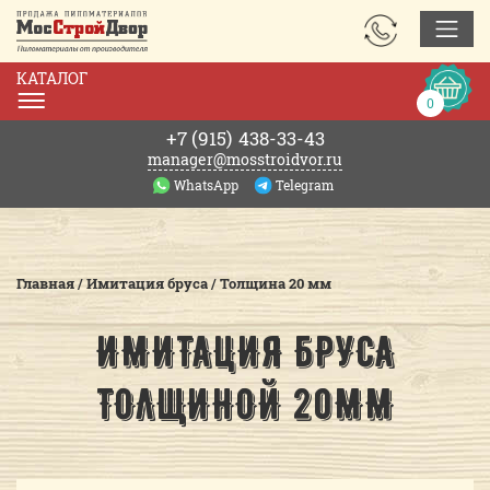
ЗАКАЗАТЬ
ЗВОНОК
КАТАЛОГ
Корзин
0
0р.
+7 (915)
438-33-43
manager@mosstroidvor.ru
WhatsApp
Telegram
Главная
/
Имитация бруса
/
Толщина 20 мм
ИМИТАЦИЯ БРУСА
ТОЛЩИНОЙ 20ММ