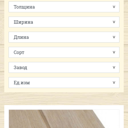
00
:
23
:
99
Выбрать удобное время звонка