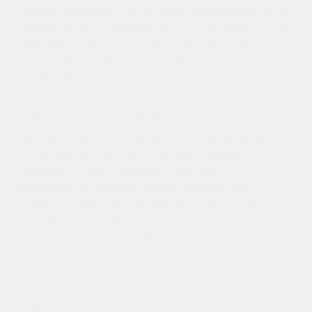
модуль поверхности: на один квадратный метр
уходит около 7 элементов, что сокращает время
монтажа. Замок паз-гребень фрезеруется с
допуском ±0,2 мм — стыки не продуваются и не
накапливают влагу.
Где применяют
Пиломатериал сечением 21x145 мм укладывают
на фасады дачных и загородных домов,
обшивают бани, беседки и веранды. Для
внутренней отделки жилых комнат этот
размер создаёт выраженную горизонталь,
визуально расширяющую пространство. Доска
из лиственницы устойчива к перепадам
влажности, поэтому материал одинаково
подходит для сухих и влажных помещений.
Сорт подбирают под задачу: Экстра и A — для
открытых поверхностей, C — под покраску.