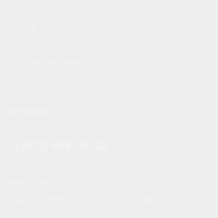
УСЛУГИ
Состаривание древесины
Покраска маслами и красками
КОНТАКТЫ
+7 (915) 438-33-43
manager@mosstroidvor.ru
Пн-Вс c 9 до 19
г. Москва, Рублевское шоссе, дом 151, корп 3