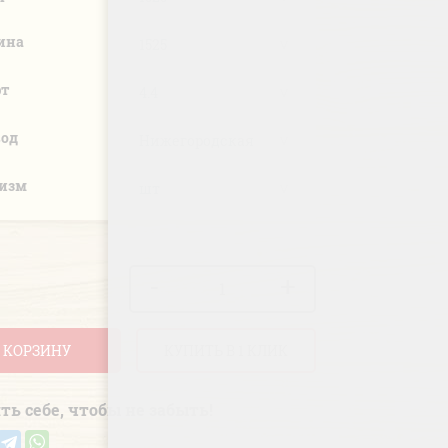
ина
рт
вод
.изм
-
+
 КОРЗИНУ
КУПИТЬ В 1 КЛИК
ть себе, чтобы не забыть!