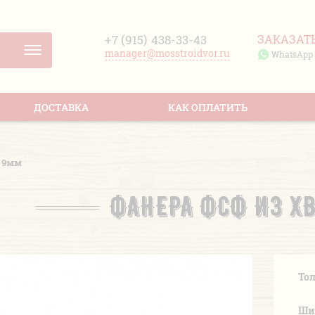
+7 (915)
438-33-43
ЗАКАЗАТ
manager@mosstroidvor.ru
WhatsApp
ДОСТАВКА
КАК ОПЛАТИТЬ
и 9мм
ФАНЕРА ФСФ ИЗ Х
То
Ши