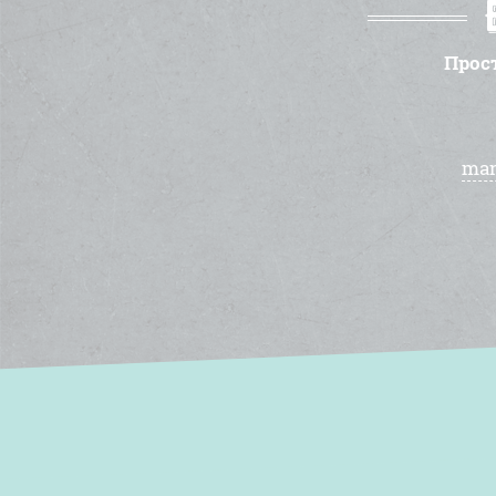
Прос
man