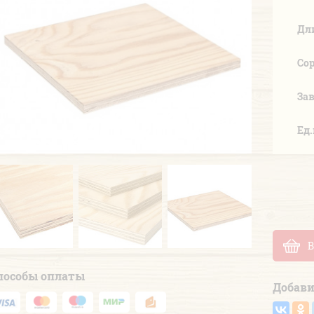
Дл
Со
За
Ед
Previous
Next
В
пособы оплаты
Добави