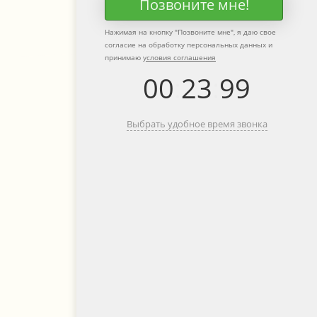
Позвоните мне!
Нажимая на кнопку "
Позвоните мне
", я даю свое
согласие на обработку персональных данных и
принимаю
условия соглашения
00
:
23
:
99
Выбрать удобное время звонка