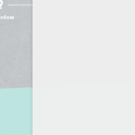
?
собом