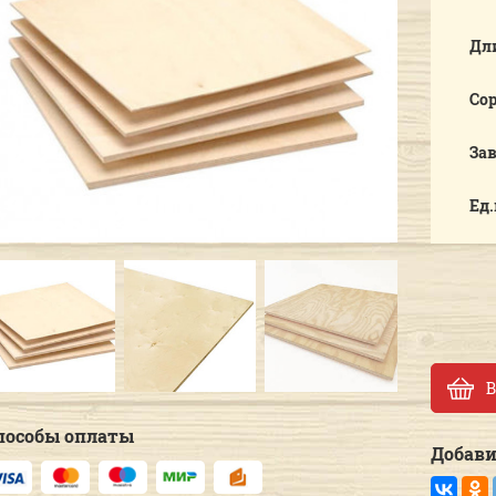
Дл
Со
За
Ед
Previous
Next
В
пособы оплаты
Добави