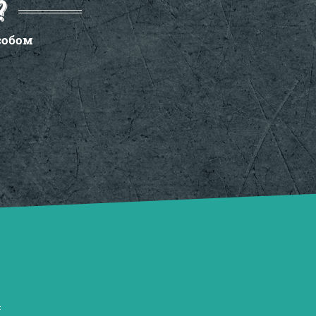
?
собом