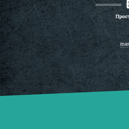
Прос
man