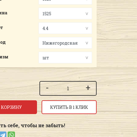
ина
рт
вод
.изм
-
+
 КОРЗИНУ
КУПИТЬ В 1 КЛИК
ть себе, чтобы не забыть!