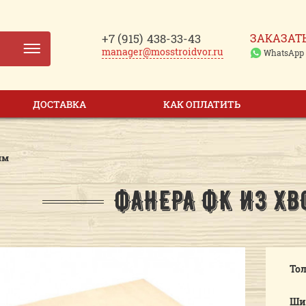
+7 (915)
438-33-43
ЗАКАЗАТ
manager@mosstroidvor.ru
WhatsApp
ДОСТАВКА
КАК ОПЛАТИТЬ
мм
ФАНЕРА ФК ИЗ Х
То
Ши