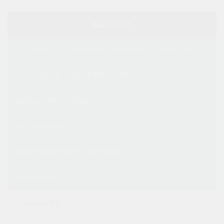
КАТАЛОГ
СТЕНОВЫЕ, ПОТОЛОЧНЫЕ И ФАСАДНЫЕ ИЗДЕЛИЯ
НАПОЛЬНЫЕ ПОКРЫТИЯ, ТЕРРАСЫ
ДОСКА, БРУС, РЕЙКА
ВСЕ ДЛЯ БАНИ
МЕБЕЛЬНЫЙ ЩИТ, ЛЕСТНИЦЫ
ФАНЕРА, OSB, ДСП
Фанера ФК