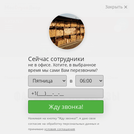
ЗАКАЗАТЬ
Закрыть
ЗВОНОК
КАТАЛОГ
Корзин
0
0р.
+7 (915)
438-33-43
manager@mosstroidvor.ru
WhatsApp
Telegram
Сейчас сотрудники
не в офисе. Хотите, в выбранное
время мы сами Вам перезвоним?
Главная
/
Фанера ФК
/
Береза
/
Фанера ФК из березы 12мм
в
ФАНЕРА ФК ИЗ БЕРЕЗЫ
Жду звонка!
12ММ
Нажимая на кнопку "
Жду звонка!
", я даю свое
согласие на обработку персональных данных и
принимаю
условия соглашения