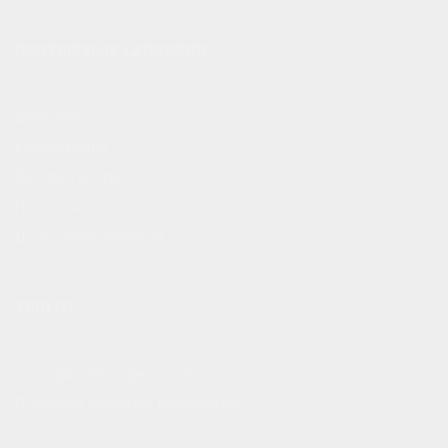
ПОПУЛЯРНЫЕ КАТЕГОРИИ
Блок-хаус
Евровагонка
Вагонка штиль
Планкен
Доска пола, европол
УСЛУГИ
Состаривание древесины
Покраска маслами и красками