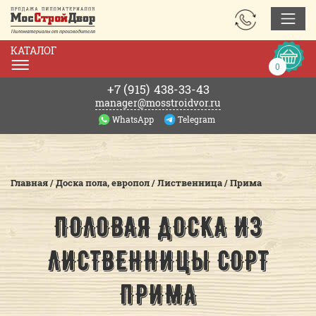
ЗАКАЗАТЬ
ЗВОНОК
КАТАЛОГ
Корзин
0
0р.
+7 (915)
438-33-43
manager@mosstroidvor.ru
WhatsApp
Telegram
Главная
/
Доска пола, европол
/
Лиственница
/
Прима
ПОЛОВАЯ ДОСКА ИЗ
ЛИСТВЕННИЦЫ СОРТ
ПРИМА