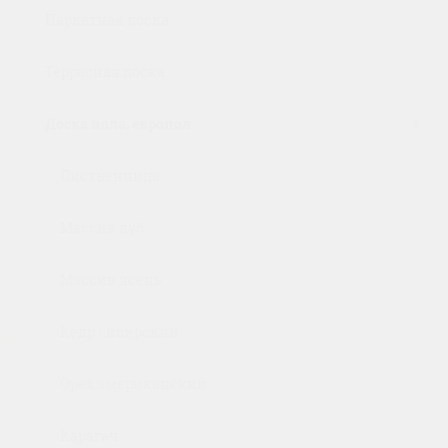
Паркетная доска
Террасная доска
Доска пола, европол
Лиственница
Массив дуб
Массив ясень
Кедр сибирский
Орех американский
Карагач