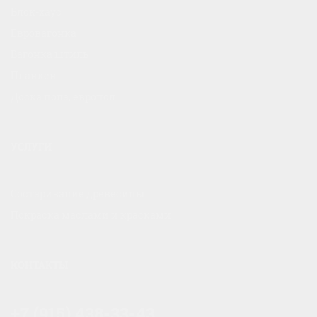
Блок-хаус
Евровагонка
Вагонка штиль
Планкен
Доска пола, европол
УСЛУГИ
Состаривание древесины
Покраска маслами и красками
КОНТАКТЫ
+7 (915) 438-33-43