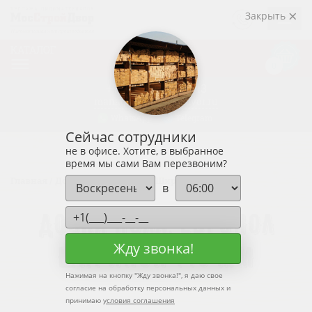
ЗАКАЗАТЬ
Закрыть
ЗВОНОК
КАТАЛОГ
Корзин
0
0р.
+7 (915)
438-33-43
manager@mosstroidvor.ru
WhatsApp
Telegram
Сейчас сотрудники
не в офисе. Хотите, в выбранное
время мы сами Вам перезвоним?
Главная
/
Доска пола, европол
/
Ширина 145 мм
в
ДОСКА ПОЛА, ЕВРОПОЛ
Жду звонка!
ШИРИНОЙ 145 ММ
Нажимая на кнопку "
Жду звонка!
", я даю свое
согласие на обработку персональных данных и
принимаю
условия соглашения