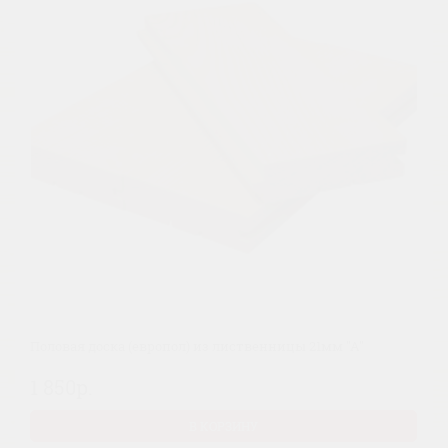
Половая доска (европол) из лиственницы 21мм "А"
1 850р.
В КОРЗИНУ