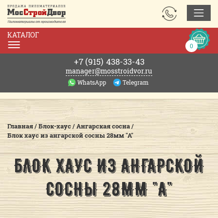
ЗАКАЗАТЬ
ЗВОНОК
КАТАЛОГ
Корзин
0
0р.
+7 (915)
438-33-43
manager@mosstroidvor.ru
WhatsApp
Telegram
Главная
/
Блок-хаус
/
Ангарская сосна
/
Блок хаус из ангарской сосны 28мм "А"
БЛОК ХАУС ИЗ АНГАРСКОЙ
СОСНЫ 28ММ "А"