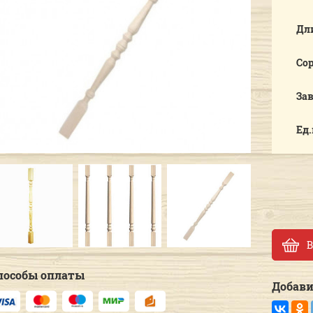
Дл
Со
За
Ед
Previous
Next
В
пособы оплаты
Добави