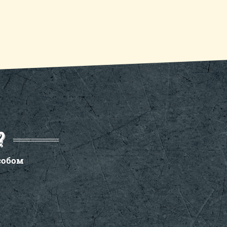
?
собом