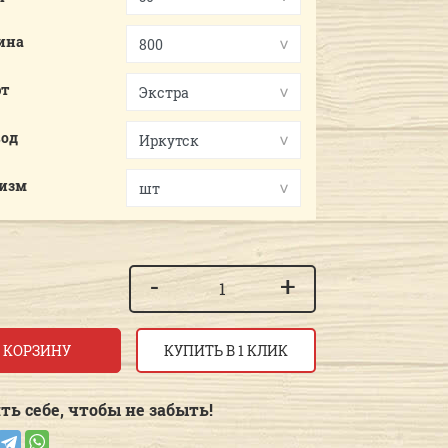
ина
рт
вод
.изм
-
+
 КОРЗИНУ
КУПИТЬ В 1 КЛИК
ть себе, чтобы не забыть!