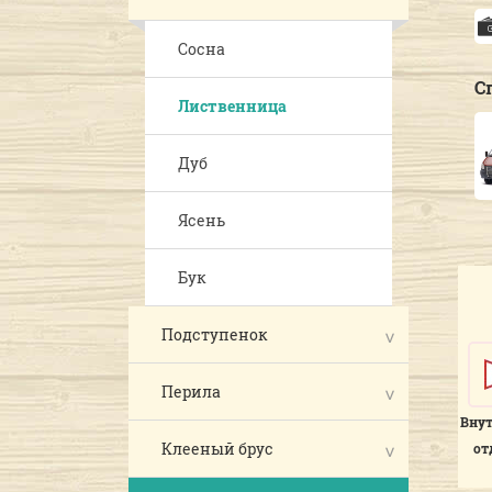
Сосна
С
Лиственница
Дуб
Ясень
Бук
Подступенок
Перила
Вну
Клееный брус
от